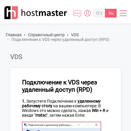
O`z
Ru
Главная
Cправочный центр
VDS
Подключение к VDS через удаленный доступ (RPD)
VDS
Подключение к VDS через
удаленный доступ (RPD)
1.
Запустите Подключение к
удаленному
рабочему столу
на вашем компьютере: В
Windows это можно сделать, нажав
Win + R
и
введя "
mstsc
", затем нажав Enter.