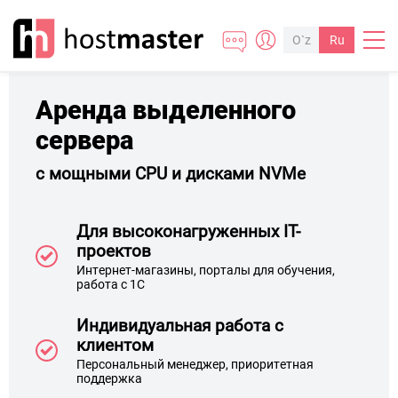
O`z
Ru
Аренда выделенного
сервера
VP
за
с мощными CPU и дисками NVMe
ба
на 
Для высоконагруженных IT-
проектов
Интернет-магазины, порталы для обучения,
работа с 1С
Индивидуальная работа с
клиентом
Персональный менеджер, приоритетная
поддержка