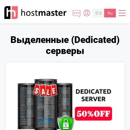
O`z
Ru
Выделенные (Dedicated)
серверы