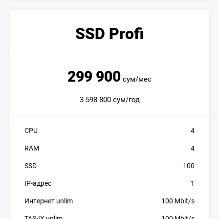
SSD Profi
299 900
сум/мес
3 598 800 сум/год
CPU
4
RAM
4
SSD
100
IP-адрес
1
Интернет unlim
100 Mbit/s
TAS-IX unlim
100 Mbit/s