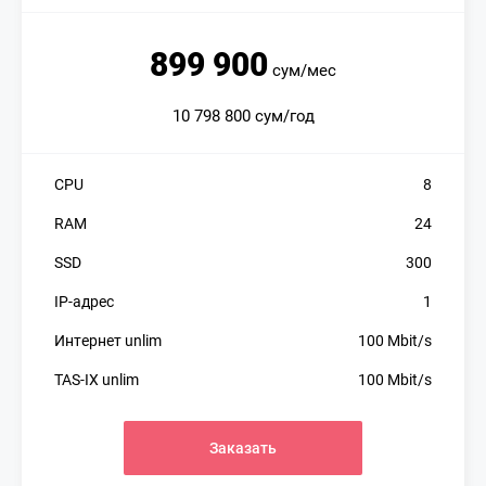
899 900
сум/мес
10 798 800 сум/год
CPU
8
RAM
24
SSD
300
IP-адрес
1
Интернет unlim
100 Mbit/s
TAS-IX unlim
100 Mbit/s
Заказать