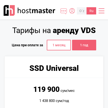
O`z
Ru
Тарифы на
аренду VDS
Цена при оплате за
1 месяц
1 год
SSD Universal
119 900
сум/мес
1 438 800 сум/год