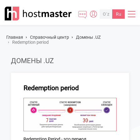
O`z
Ru
Главная
Cправочный центр
Домены .UZ
Redemption period
ДОМЕНЫ .UZ
Redemption period
Redemption Period - это период