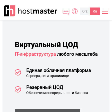
O`z
Ru
Ар
се
Виртуальный ЦОД
с м
IT-инфраструктура
любого масштаба
Единая облачная платформа
Сервера, сети, хранилище
Резервный ЦОД
тно
Обеспечение непрерывности бизнеса
/с